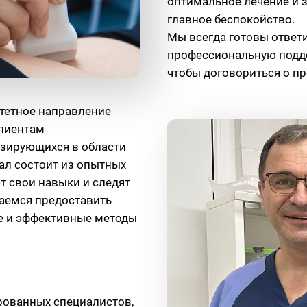
оптимальное лечение и з
главное беспокойство.
Мы всегда готовы ответ
профессиональную подде
чтобы договориться о пр
итетное направление
клиентам
зирующихся в области
ал состоит из опытных
т свои навыки и следят
аемся предоставить
е и эффективные методы
рованных специалистов,