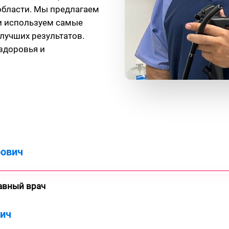
области. Мы предлагаем
и используем самые
лучших результатов.
здоровья и
рович
авный врач
ич