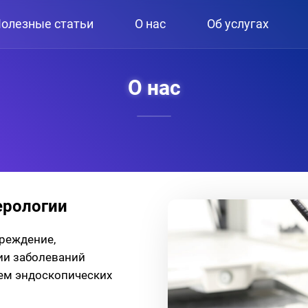
олезные статьи
О нас
Об услугах
О нас
ерологии
чреждение,
ии заболеваний
ем эндоскопических